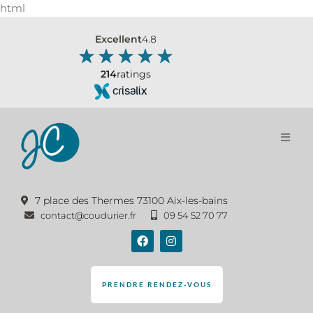
html
Excellent
4.8
214
ratings
7 place des Thermes 73100 Aix-les-bains
contact@coudurier.fr
09 54 52 70 77
PRENDRE RENDEZ-VOUS